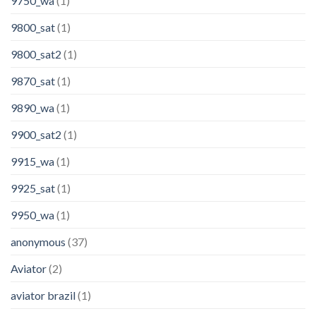
9750_wa
(1)
9800_sat
(1)
9800_sat2
(1)
9870_sat
(1)
9890_wa
(1)
9900_sat2
(1)
9915_wa
(1)
9925_sat
(1)
9950_wa
(1)
anonymous
(37)
Aviator
(2)
aviator brazil
(1)