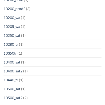
10200_prod2
(3)
10200_wa
(1)
10205_wa
(1)
10250_sat
(1)
10280_tr
(1)
10350tr
(1)
10400_sat
(1)
10400_sat2
(1)
10440_tr
(1)
10500_sat
(1)
10500_sat2
(2)