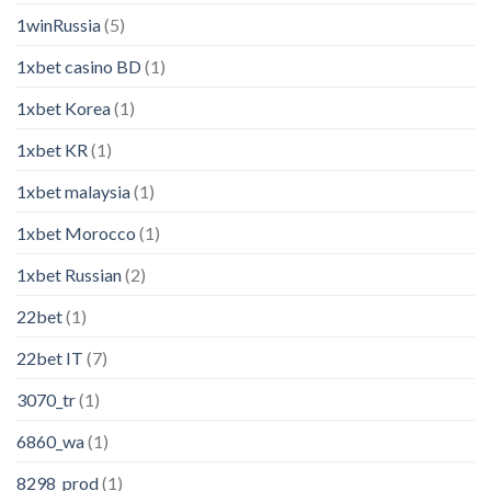
1winRussia
(5)
1xbet casino BD
(1)
1xbet Korea
(1)
1xbet KR
(1)
1xbet malaysia
(1)
1xbet Morocco
(1)
1xbet Russian
(2)
22bet
(1)
22bet IT
(7)
3070_tr
(1)
6860_wa
(1)
8298_prod
(1)