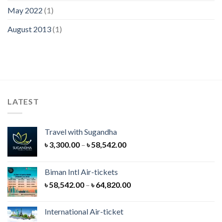
May 2022
(1)
August 2013
(1)
LATEST
Travel with Sugandha
Price
৳
3,300.00
–
৳
58,542.00
range:
৳ 3,300.00
Biman Intl Air-tickets
through
Price
৳
58,542.00
–
৳
64,820.00
৳ 58,542.00
range:
৳ 58,542.00
International Air-ticket
through