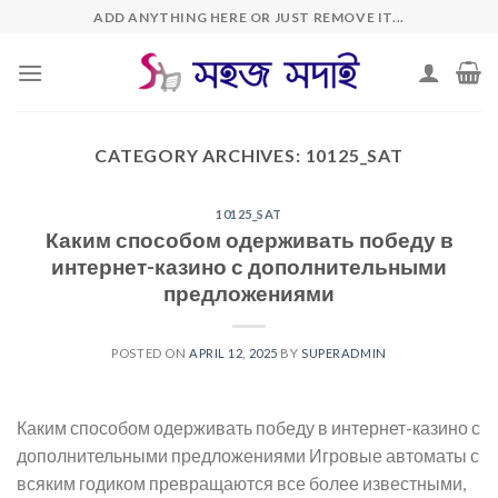
Skip
ADD ANYTHING HERE OR JUST REMOVE IT...
to
content
CATEGORY ARCHIVES:
10125_SAT
10125_SAT
Каким способом одерживать победу в
интернет-казино с дополнительными
предложениями
POSTED ON
APRIL 12, 2025
BY
SUPERADMIN
Каким способом одерживать победу в интернет-казино с
дополнительными предложениями Игровые автоматы с
всяким годиком превращаются все более известными,