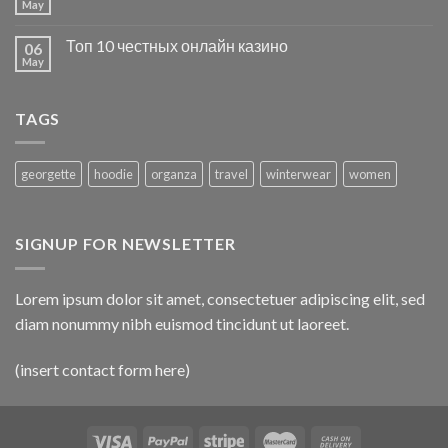
May
Топ 10 честных онлайн казино
06
May
TAGS
georgette
hoodie
organza
travel
winterwear
women
SIGNUP FOR NEWSLETTER
Lorem ipsum dolor sit amet, consectetuer adipiscing elit, sed
diam nonummy nibh euismod tincidunt ut laoreet.
(insert contact form here)