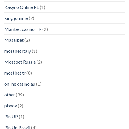
Kasyno Online PL
(1)
king johnnie
(2)
Maribet casino TR
(2)
Masalbet
(2)
mostbet italy
(1)
Mostbet Russia
(2)
mostbet tr
(8)
online casino au
(1)
other
(39)
pbnov
(2)
Pin UP
(1)
Pin Up Brazil
(4)