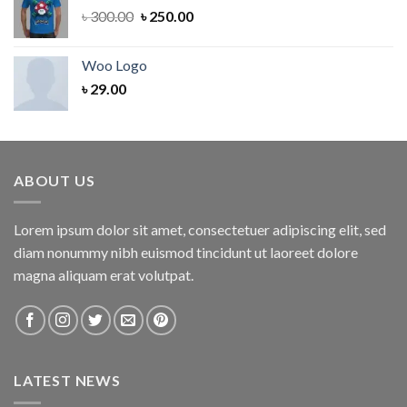
Original
Current
৳
300.00
৳
250.00
through
price
price
৳ 750.00
was:
is:
Woo Logo
৳ 300.00.
৳ 250.00.
৳
29.00
ABOUT US
Lorem ipsum dolor sit amet, consectetuer adipiscing elit, sed
diam nonummy nibh euismod tincidunt ut laoreet dolore
magna aliquam erat volutpat.
LATEST NEWS