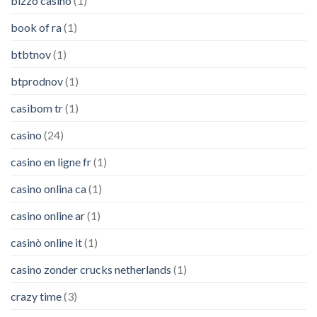
bizzo casino
(1)
book of ra
(1)
btbtnov
(1)
btprodnov
(1)
casibom tr
(1)
casino
(24)
casino en ligne fr
(1)
casino onlina ca
(1)
casino online ar
(1)
casinò online it
(1)
casino zonder crucks netherlands
(1)
crazy time
(3)