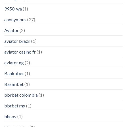
9950_wa
(1)
anonymous
(37)
Aviator
(2)
aviator brazil
(1)
aviator casino fr
(1)
aviator ng
(2)
Bankobet
(1)
Basaribet
(1)
bbrbet colombia
(1)
bbrbet mx
(1)
bhnov
(1)