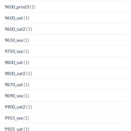
9600_prod3
(1)
9600_sat
(1)
9600_sat2
(1)
9650_wa
(1)
9750_wa
(1)
9800_sat
(1)
9800_sat2
(1)
9870_sat
(1)
9890_wa
(1)
9900_sat2
(1)
9915_wa
(1)
9925_sat
(1)