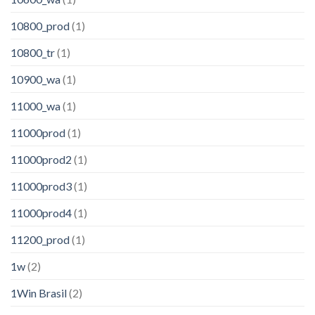
10800_prod
(1)
10800_tr
(1)
10900_wa
(1)
11000_wa
(1)
11000prod
(1)
11000prod2
(1)
11000prod3
(1)
11000prod4
(1)
11200_prod
(1)
1w
(2)
1Win Brasil
(2)