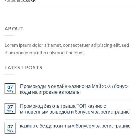
Posted in
1xbet KR
ABOUT
Lorem ipsum dolor sit amet, consectetuer adipiscing elit, sed
diam nonummy nibh euismod tincidunt.
LATEST POSTS
Промокоды в онлайн-казино на Май 2025 бонус-
07
May
коды на игровые автоматы
Промокод без отыгрыша ТОП казино с
07
May
мгновенным выводом и бонусом за регистрацию
казино с бездепозитным бонусом за регистрацию
07
May