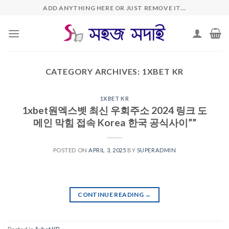
Skip
ADD ANYTHING HERE OR JUST REMOVE IT...
to
content
CATEGORY ARCHIVES:
1XBET KR
1XBET KR
1xbet원엑스벳 최신 우회주소 2024 링크 도
메인 막힘 접속 Korea 한국 공식사이””
POSTED ON
APRIL 3, 2025
BY
SUPERADMIN
CONTINUE READING
→