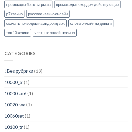
промокоды без отыгрыша
промокоды покердом действующие
р7 казино
русское казино онлайн
скачать покердом на андроид apk
слоты онлайн на деньги
топ 10 казино
честные онлайн казино
CATEGORIES
! Без рубрики
(19)
10000_tr
(1)
10000sat6
(1)
10020_wa
(1)
10060sat
(1)
10100_tr
(1)