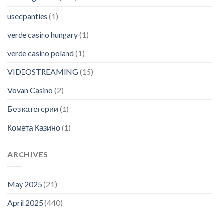
usedpanties
(1)
verde casino hungary
(1)
verde casino poland
(1)
VIDEOSTREAMING
(15)
Vovan Casino
(2)
Без категории
(1)
Комета Казино
(1)
ARCHIVES
May 2025
(21)
April 2025
(440)