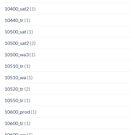
10400_sat2
(1)
10440_tr
(1)
10500_sat
(1)
10500_sat2
(2)
10500_wa3
(1)
10510_tr
(1)
10510_wa
(1)
10520_tr
(2)
10550_tr
(1)
10600_prod
(1)
10600_tr
(1)
10600_wa
(1)