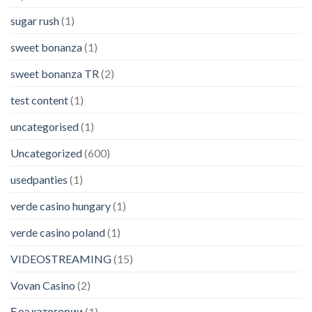
sugar rush
(1)
sweet bonanza
(1)
sweet bonanza TR
(2)
test content
(1)
uncategorised
(1)
Uncategorized
(600)
usedpanties
(1)
verde casino hungary
(1)
verde casino poland
(1)
VIDEOSTREAMING
(15)
Vovan Casino
(2)
Без категории
(1)