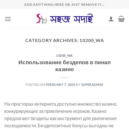
Skip
ADD ANYTHING HERE OR JUST REMOVE IT...
to
content
CATEGORY ARCHIVES:
10200_WA
10200_WA
Использование бездепов в пинап
казино
POSTED ON
FEBRUARY 7, 2025
BY
SUPERADMIN
На просторах интернета доступно множество казино,
конкурирующих за привлечение игроков. Казино
предлагают бездепы как инструмент для увеличения
посещаемости. Бездепозитные бонусы выгодны не