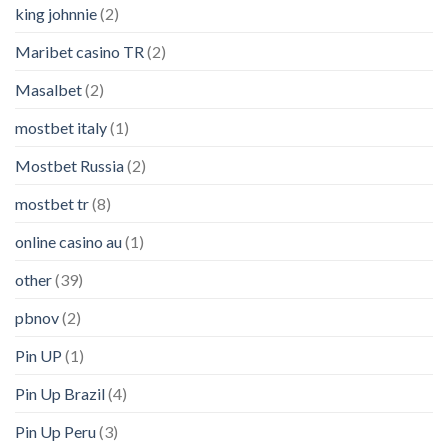
king johnnie
(2)
Maribet casino TR
(2)
Masalbet
(2)
mostbet italy
(1)
Mostbet Russia
(2)
mostbet tr
(8)
online casino au
(1)
other
(39)
pbnov
(2)
Pin UP
(1)
Pin Up Brazil
(4)
Pin Up Peru
(3)