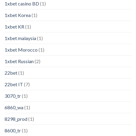
1xbet casino BD
(1)
1xbet Korea
(1)
1xbet KR
(1)
1xbet malaysia
(1)
1xbet Morocco
(1)
1xbet Russian
(2)
22bet
(1)
22bet IT
(7)
3070_tr
(1)
6860_wa
(1)
8298_prod
(1)
8600_tr
(1)