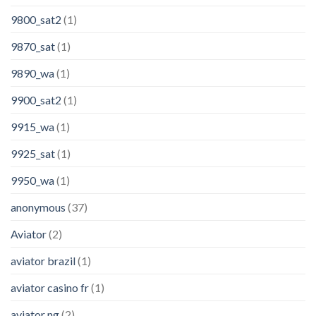
9800_sat2
(1)
9870_sat
(1)
9890_wa
(1)
9900_sat2
(1)
9915_wa
(1)
9925_sat
(1)
9950_wa
(1)
anonymous
(37)
Aviator
(2)
aviator brazil
(1)
aviator casino fr
(1)
aviator ng
(2)