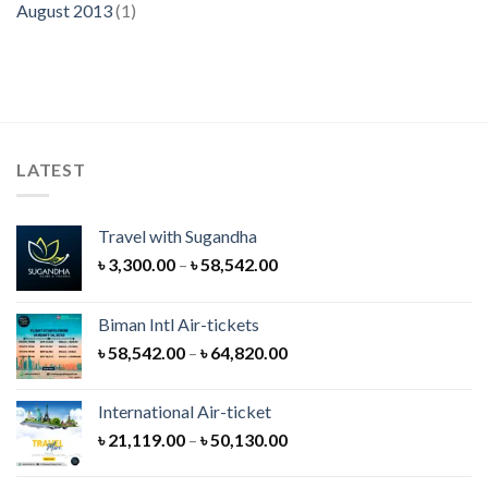
August 2013
(1)
LATEST
Travel with Sugandha
Price
৳
3,300.00
–
৳
58,542.00
range:
৳ 3,300.00
Biman Intl Air-tickets
through
Price
৳
58,542.00
–
৳
64,820.00
৳ 58,542.00
range:
৳ 58,542.00
International Air-ticket
through
Price
৳
21,119.00
–
৳
50,130.00
৳ 64,820.00
range:
৳ 21,119.00