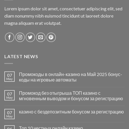
Lorem ipsum dolor sit amet, consectetuer adipiscing elit, sed
diam nonummy nibh euismod tincidunt ut laoreet dolore
magna aliquam erat volutpat.
LATEST NEWS
Промокоды в онлайн-казино на Май 2025 бонус-
07
May
коды на игровые автоматы
Промокод без отыгрыша ТОП казино с
07
May
мгновенным выводом и бонусом за регистрацию
казино с бездепозитным бонусом за регистрацию
07
May
Топ 10 честных онлайн казино
06