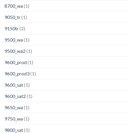
8700_wa
(1)
9050_tr
(1)
9150tr
(2)
9500_wa
(1)
9500_wa2
(1)
9600_prod
(1)
9600_prod3
(1)
9600_sat
(1)
9600_sat2
(1)
9650_wa
(1)
9750_wa
(1)
9800_sat
(1)