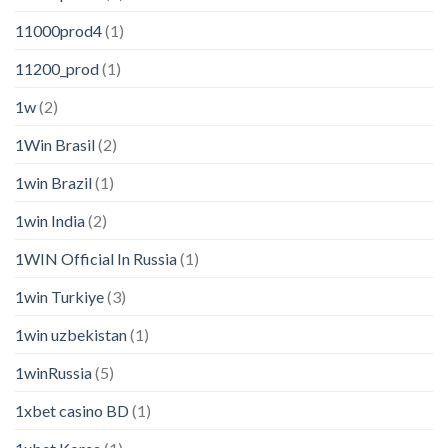
11000prod4
(1)
11200_prod
(1)
1w
(2)
1Win Brasil
(2)
1win Brazil
(1)
1win India
(2)
1WIN Official In Russia
(1)
1win Turkiye
(3)
1win uzbekistan
(1)
1winRussia
(5)
1xbet casino BD
(1)