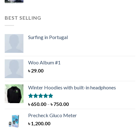
range:
৳ 3,300.00
through
BEST SELLING
৳ 4,143.00
Surfing in Portugal
Woo Album #1
৳
29.00
Winter Hoodies with built-in headphones
Rated
5.00
Price
৳
650.00
–
৳
750.00
out of 5
range:
Precheck Gluco Meter
৳ 650.00
৳
1,200.00
through
৳ 750.00