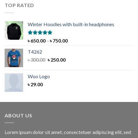
TOP RATED
Winter Hoodies with built-in headphones
Rated
5.00
Price
৳
650.00
–
৳
750.00
out of 5
range:
T4262
৳ 650.00
Original
Current
৳
300.00
৳
250.00
through
price
price
৳ 750.00
was:
is:
Woo Logo
৳ 300.00.
৳ 250.00.
৳
29.00
ABOUT US
Lorem ipsum dolor sit amet, consectetuer adipiscing elit, sed