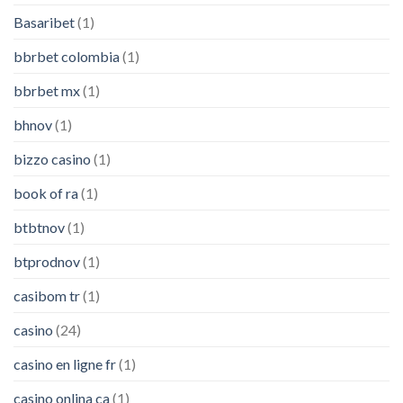
Basaribet
(1)
bbrbet colombia
(1)
bbrbet mx
(1)
bhnov
(1)
bizzo casino
(1)
book of ra
(1)
btbtnov
(1)
btprodnov
(1)
casibom tr
(1)
casino
(24)
casino en ligne fr
(1)
casino onlina ca
(1)