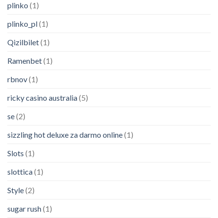
plinko
(1)
plinko_pl
(1)
Qizilbilet
(1)
Ramenbet
(1)
rbnov
(1)
ricky casino australia
(5)
se
(2)
sizzling hot deluxe za darmo online
(1)
Slots
(1)
slottica
(1)
Style
(2)
sugar rush
(1)