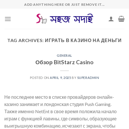
Skip
ADD ANYTHING HERE OR JUST REMOVE IT...
to
content
TAG ARCHIVES:
ИГРАТЬ В КАЗИНО НА ДЕНЬГИ
GENERAL
Обзор BitStarz Casino
POSTED ON
APRIL 9, 2025
BY
SUPERADMIN
Не последнее место в списке провайдеров онлайн-
казино занимает и лондонская студия Push Gaming.
Также именно NetEnt в свое время положила начало
играм с функцией лавины, где символы, образующие
выигрышную комбинацию, исчезают с экрана, чтобы