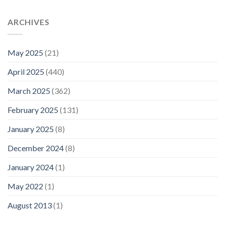
ARCHIVES
May 2025
(21)
April 2025
(440)
March 2025
(362)
February 2025
(131)
January 2025
(8)
December 2024
(8)
January 2024
(1)
May 2022
(1)
August 2013
(1)