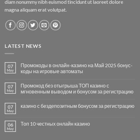
diam nonummy nibh euismod tincidunt ut laoreet dolore
magna aliquam erat volutpat.
LATEST NEWS
Промокоды в онлайн-казино на Май 2025 бонус-
07
May
коды на игровые автоматы
Промокод без отыгрыша ТОП казино с
07
May
мгновенным выводом и бонусом за регистрацию
казино с бездепозитным бонусом за регистрацию
07
May
Топ 10 честных онлайн казино
06
May