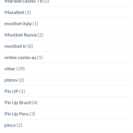
Maribet casino TR
(2)
Masalbet
(2)
mostbet italy
(1)
Mostbet Russia
(2)
mostbet tr
(8)
online casino au
(1)
other
(39)
pbnov
(2)
Pin UP
(1)
Pin Up Brazil
(4)
Pin Up Peru
(3)
pinco
(2)