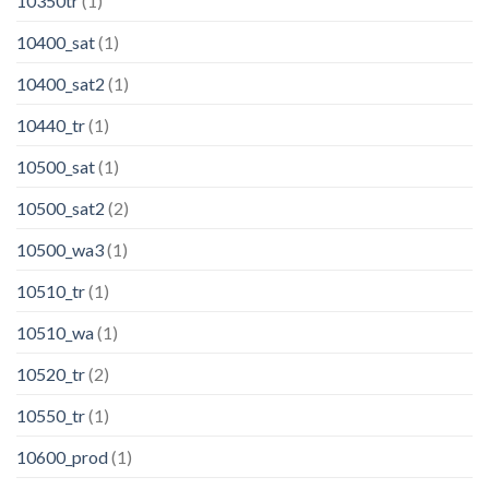
10350tr
(1)
10400_sat
(1)
10400_sat2
(1)
10440_tr
(1)
10500_sat
(1)
10500_sat2
(2)
10500_wa3
(1)
10510_tr
(1)
10510_wa
(1)
10520_tr
(2)
10550_tr
(1)
10600_prod
(1)