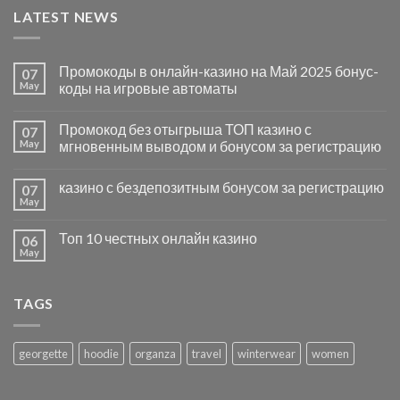
LATEST NEWS
Промокоды в онлайн-казино на Май 2025 бонус-
07
May
коды на игровые автоматы
Промокод без отыгрыша ТОП казино с
07
May
мгновенным выводом и бонусом за регистрацию
казино с бездепозитным бонусом за регистрацию
07
May
Топ 10 честных онлайн казино
06
May
TAGS
georgette
hoodie
organza
travel
winterwear
women