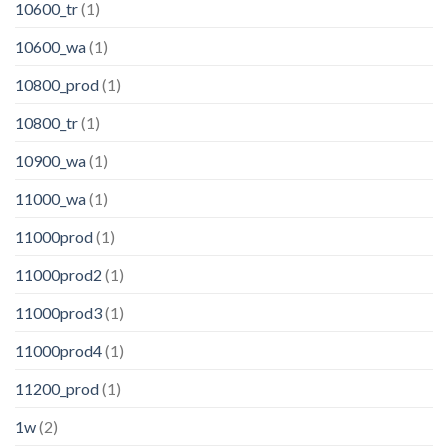
10600_tr
(1)
10600_wa
(1)
10800_prod
(1)
10800_tr
(1)
10900_wa
(1)
11000_wa
(1)
11000prod
(1)
11000prod2
(1)
11000prod3
(1)
11000prod4
(1)
11200_prod
(1)
1w
(2)