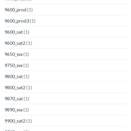
9600_prod
(1)
9600_prod3
(1)
9600_sat
(1)
9600_sat2
(1)
9650_wa
(1)
9750_wa
(1)
9800_sat
(1)
9800_sat2
(1)
9870_sat
(1)
9890_wa
(1)
9900_sat2
(1)