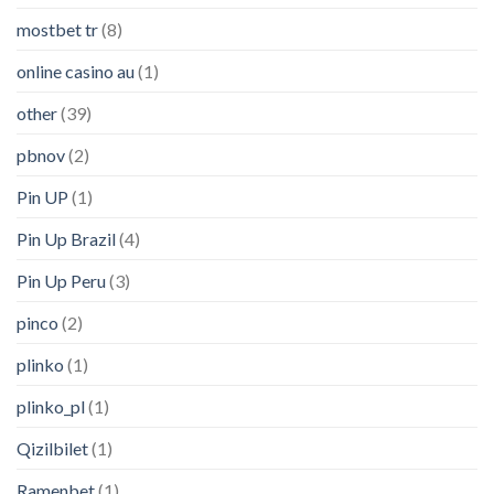
mostbet tr
(8)
online casino au
(1)
other
(39)
pbnov
(2)
Pin UP
(1)
Pin Up Brazil
(4)
Pin Up Peru
(3)
pinco
(2)
plinko
(1)
plinko_pl
(1)
Qizilbilet
(1)
Ramenbet
(1)