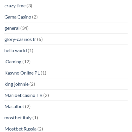
crazy time
(3)
Gama Casino
(2)
general
(34)
glory-casinos tr
(6)
hello world
(1)
iGaming
(12)
Kasyno Online PL
(1)
king johnnie
(2)
Maribet casino TR
(2)
Masalbet
(2)
mostbet italy
(1)
Mostbet Russia
(2)