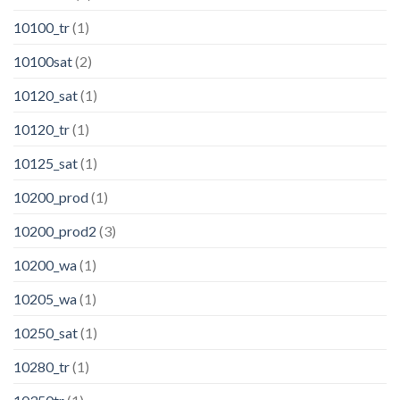
10100_tr
(1)
10100sat
(2)
10120_sat
(1)
10120_tr
(1)
10125_sat
(1)
10200_prod
(1)
10200_prod2
(3)
10200_wa
(1)
10205_wa
(1)
10250_sat
(1)
10280_tr
(1)