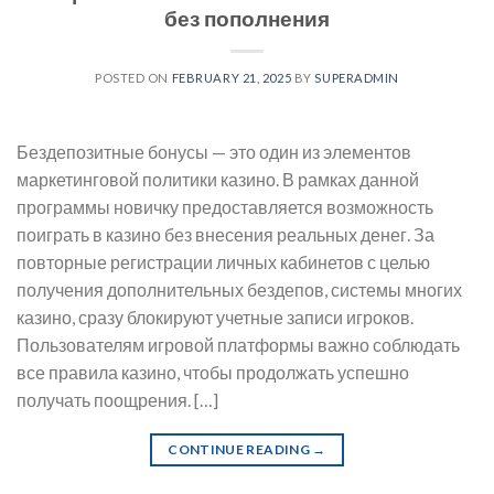
без пополнения
POSTED ON
FEBRUARY 21, 2025
BY
SUPERADMIN
Бездепозитные бонусы — это один из элементов
маркетинговой политики казино. В рамках данной
программы новичку предоставляется возможность
поиграть в казино без внесения реальных денег. За
повторные регистрации личных кабинетов с целью
получения дополнительных бездепов, системы многих
казино, сразу блокируют учетные записи игроков.
Пользователям игровой платформы важно соблюдать
все правила казино, чтобы продолжать успешно
получать поощрения. […]
CONTINUE READING
→