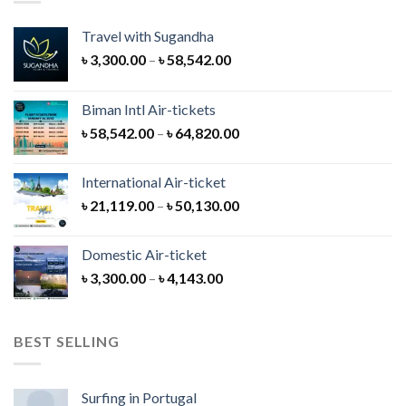
Travel with Sugandha
Price
৳
3,300.00
–
৳
58,542.00
range:
৳ 3,300.00
Biman Intl Air-tickets
through
Price
৳
58,542.00
–
৳
64,820.00
৳ 58,542.00
range:
৳ 58,542.00
International Air-ticket
through
Price
৳
21,119.00
–
৳
50,130.00
৳ 64,820.00
range:
৳ 21,119.00
Domestic Air-ticket
through
Price
৳
3,300.00
–
৳
4,143.00
৳ 50,130.00
range:
৳ 3,300.00
through
BEST SELLING
৳ 4,143.00
Surfing in Portugal