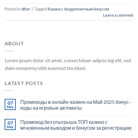
Posted in
other
|
Tagged
Казино с бездепозитным бонусом
Leave a comment
ABOUT
Lorem ipsum dolor sit amet, consectetuer adipiscing elit, sed
diam nonummy nibh euismod tincidunt.
LATEST POSTS
Промокоды в онлайн-казино на Май 2025 бонус-
07
May
коды на игровые автоматы
Промокод без отыгрыша ТОП казино с
07
May
мгновенным выводом и бонусом за регистрацию