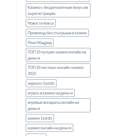
Казино с бездепозитным бонусом
за регистрацию
Новости бокса
Промокод без отыгрыша в казино
Реал Мадрид
ТОП 10 лучших казино онлайн на
деньги
ТОП 10 честных онлайн-казино
2025
зеркало 1xslots
играть в казино на деньги
игровые аппараты онлайн на
деньги
казино 1xslots
казино онлайн на деньги