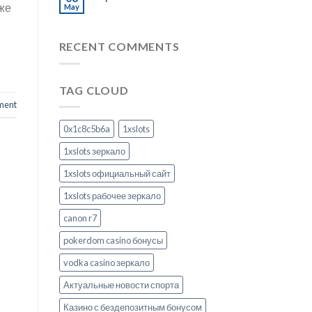
же
May
RECENT COMMENTS
TAG CLOUD
ment
0x1c8c5b6a
1xslots
1xslots зеркало
1xslots официальный сайт
1xslots рабочее зеркало
canon r7
pokerdom casino бонусы
vodka casino зеркало
Актуальные новости спорта
Казино с бездепозитным бонусом