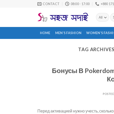
Skip
CONTACT
08:00 - 17:00
+880 17
to
content
Se
fo
HOME
MEN’S FASHION
WOMEN’S FASH
TAG ARCHIVE
Бонусы В Pokerdo
К
POSTE
Перед активацией нужно учесть, сколько