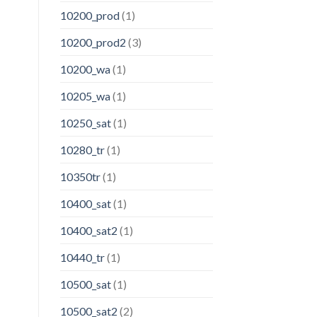
10200_prod
(1)
10200_prod2
(3)
10200_wa
(1)
10205_wa
(1)
10250_sat
(1)
10280_tr
(1)
10350tr
(1)
10400_sat
(1)
10400_sat2
(1)
10440_tr
(1)
10500_sat
(1)
10500_sat2
(2)