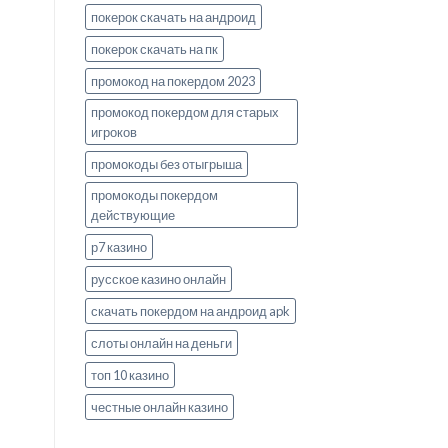
покерок скачать на андроид
покерок скачать на пк
промокод на покердом 2023
промокод покердом для старых
игроков
промокоды без отыгрыша
промокоды покердом
действующие
р7 казино
русское казино онлайн
скачать покердом на андроид apk
слоты онлайн на деньги
топ 10 казино
честные онлайн казино