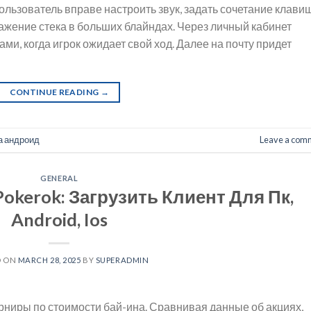
ользователь вправе настроить звук, задать сочетание клави
ражение стека в больших блайндах. Через личный кабинет
и, когда игрок ожидает свой ход. Далее на почту придет
CONTINUE READING
→
а андроид
Leave a com
GENERAL
okerok: Загрузить Клиент Для Пк,
Android, Ios
D ON
MARCH 28, 2025
BY
SUPERADMIN
урниры по стоимости бай-ина. Сравнивая данные об акциях,