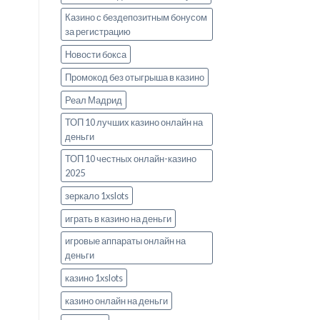
Казино с бездепозитным бонусом
за регистрацию
Новости бокса
Промокод без отыгрыша в казино
Реал Мадрид
ТОП 10 лучших казино онлайн на
деньги
ТОП 10 честных онлайн-казино
2025
зеркало 1xslots
играть в казино на деньги
игровые аппараты онлайн на
деньги
казино 1xslots
казино онлайн на деньги