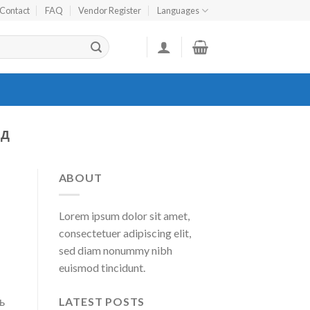
Contact
FAQ
Vendor Register
Languages
ИД
ABOUT
Lorem ipsum dolor sit amet,
consectetuer adipiscing elit,
sed diam nonummy nibh
euismod tincidunt.
LATEST POSTS
ь